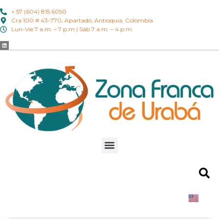
+ 57 (604) 815 6050
Cra 100 # 43-770, Apartadó, Antioquia, Colombia
Lun-Vie 7 a.m. – 7 p.m | Sáb 7 a.m. – 4 p.m.
EN