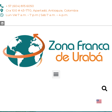
+ 57 (604) 815 6050
Cra 100 # 43-770, Apartadó, Antioquia, Colombia
Lun-Vie 7 a.m. – 7 p.m | Sáb 7 a.m. – 4 p.m.
EN