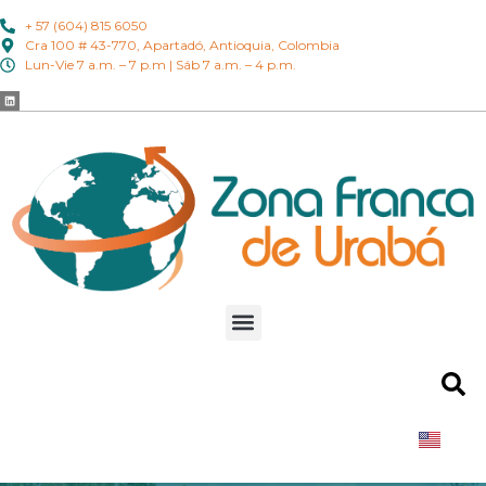
+ 57 (604) 815 6050
Cra 100 # 43-770, Apartadó, Antioquia, Colombia
Lun-Vie 7 a.m. – 7 p.m | Sáb 7 a.m. – 4 p.m.
EN