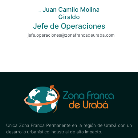
Juan Camilo Molina
Juan Camilo
Giraldo
Jefe de Operaciones
jefe.operaciones@zonafrancadeuraba.com
Única Zona Franca Permanente en la región de Urabá con un
desarrollo urbanístico industrial de alto impacto.